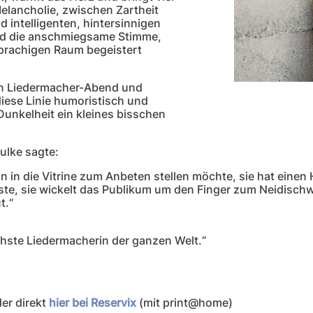
elancholie, zwischen Zartheit
intelligenten, hintersinnigen
und die anschmiegsame Stimme,
prachigen Raum begeistert
en Liedermacher-Abend und
 diese Linie humoristisch und
Dunkelheit ein kleines bisschen
ulke sagte:
an in die Vitrine zum Anbeten stellen möchte, sie hat ein
igste, sie wickelt das Publikum um den Finger zum Neidisch
t.“
schste Liedermacherin der ganzen Welt.“
er direkt
hier bei Reservix
(mit print@home)