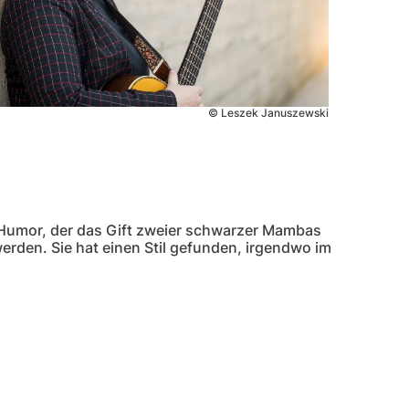
© Leszek Januszewski
© Leszek Januszewski
en Humor, der das Gift zweier schwarzer Mambas
werden. Sie hat einen Stil gefunden, irgendwo im